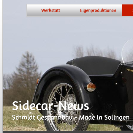
Werkstatt
Eigenproduktionen
Manufaktur-News
Pressemitteilungen
O
Sidecar-News
Schmidt Gespannbau - Made in Solingen