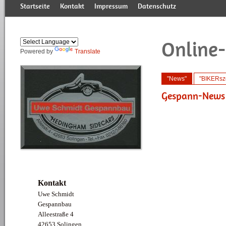
Startseite
Kontakt
Impressum
Datenschutz
Online
Powered by
Translate
"News"
"BIKERsz
Gespann-News
Produktlinie & Details
TRISIS Kombinationen
Übersicht Gebrauchte
Leistungen
"Brookland" Modell
Trisis-Erfindung
"Moto Guzzi"
Historie
Hed
"F
U
Kontakt
Uwe Schmidt
Gespannbau
Alleestraße 4
42653 Solingen