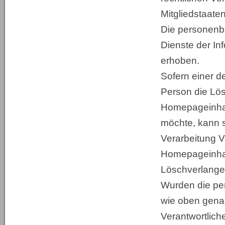
Mitgliedstaaten
Die personenb
Dienste der In
erhoben.
Sofern einer d
Person die Lö
Homepageinhab
möchte, kann si
Verarbeitung V
Homepageinhab
Löschverlange
Wurden die p
wie oben genan
Verantwortlic