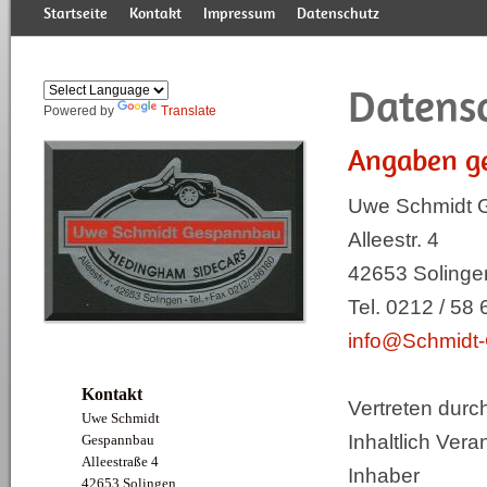
Startseite
Kontakt
Impressum
Datenschutz
Datens
Powered by
Translate
Angaben g
Uwe Schmidt 
Alleestr. 4
Produktlinie & Details
TRISIS Kombinationen
Übersicht Gebrauchte
Manufaktur-News
Leistungen
"Brookland" Modell
Pressemitteilungen
Trisis-Erfindung
"Moto Guzzi"
Historie
Hed
"F
U
O
42653 Solinge
Tel. 0212 / 58 
info@Schmidt
Kontakt
Vertreten durc
Uwe Schmidt
Inhaltlich Ver
Gespannbau
Alleestraße 4
Inhaber
42653 Solingen