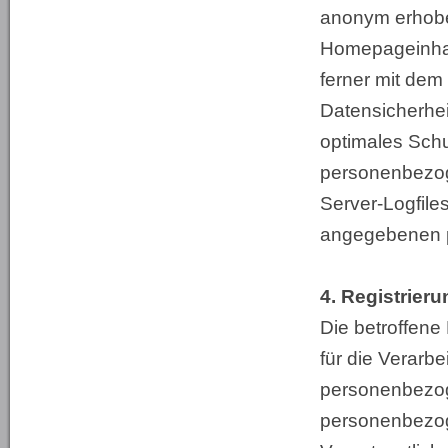
anonym erhobe
Homepageinhabe
ferner mit dem
Datensicherhei
optimales Schu
personenbezog
Server-Logfile
angegebenen 
4. Registrieru
Die betroffene 
für die Verarb
personenbezog
personenbezog