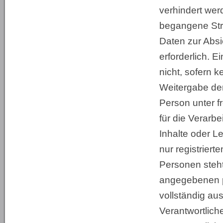
verhindert wer
begangene Stra
Daten zur Absi
erforderlich. E
nicht, sofern k
Weitergabe der
Person unter f
für die Verarb
Inhalte oder L
nur registrier
Personen steht 
angegebenen p
vollständig au
Verantwortlich