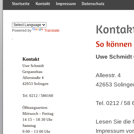
Startseite
Kontakt
Impressum
Datenschutz
Kontak
Powered by
Translate
So können 
Uwe Schmidt
Kontakt
Uwe Schmidt
Gespannbau
Produktlinie & Details
TRISIS Kombinationen
Übersicht Gebrauchte
Manufaktur-News
Leistungen
"Brookland" Modell
Pressemitteilungen
Trisis-Erfindung
"Moto Guzzi"
Historie
Hed
"F
U
O
Alleestr. 4
Alleestraße 4
42653 Solingen
42653 Solinge
Tel. 0212 / 586160
Tel. 0212 / 58 
Öffnungszeiten:
Mittwoch – Freitag
14:15 – 18:30 Uhr
Lesen Sie die
Samstag
Impressum vo
9:00 – 13:00 Uhr